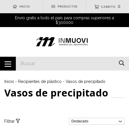
0
INICIO
PRODUCTOS
CARRITO
Envío gratis a todo el país para compras superiores a
$300000
Inicio
-
Recipientes de plástico
-
Vasos de precipitado
Vasos de precipitado
Filtrar