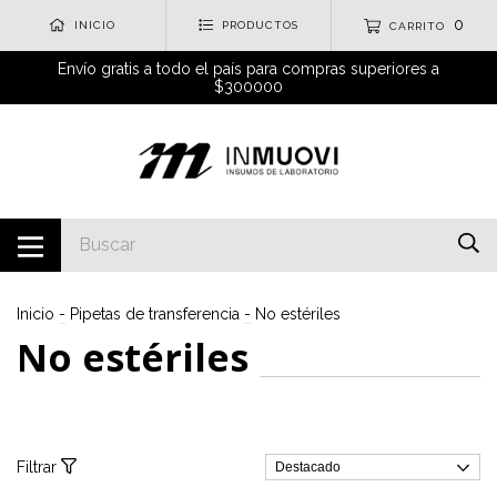
0
INICIO
PRODUCTOS
CARRITO
Envío gratis a todo el país para compras superiores a
$300000
Inicio
-
Pipetas de transferencia
-
No estériles
No estériles
Filtrar