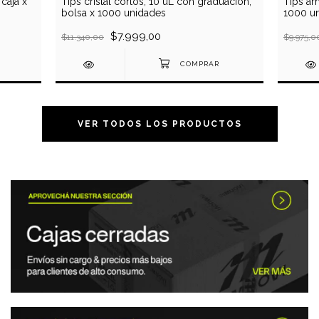
 caja x
Tips cristal cortos, 10 uL con graduación,
Tips am
bolsa x 1000 unidades
1000 u
$7.999,00
$11.340,00
$9.975,0
VER TODOS LOS PRODUCTOS