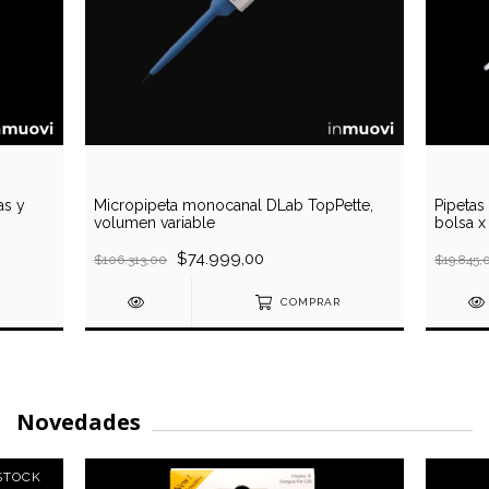
as y
Micropipeta monocanal DLab TopPette,
Pipetas 
volumen variable
bolsa x
$74.999,00
$106.313,00
$19.845,
COMPRAR
Novedades
STOCK