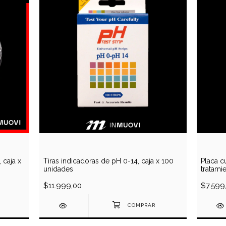
 caja x
Tiras indicadoras de pH 0-14, caja x 100
Placa c
unidades
tratami
unidad
$11.999,00
$7.599