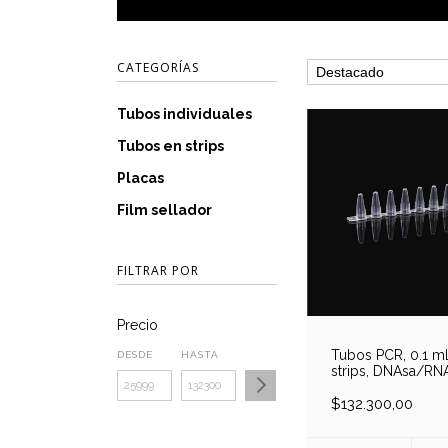
CATEGORÍAS
Tubos individuales
Tubos en strips
Placas
Film sellador
FILTRAR POR
Precio
Tubos PCR, 0.1 m
DESDE
HASTA
strips, DNAsa/RN
free, estériles, caj
1000 tubos
$132.300,00