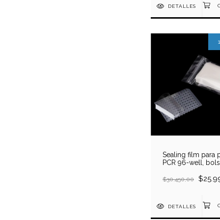
DETALLES
Sealing film para 
PCR 96-well, bols
unidades
$25.9
$30.450,00
DETALLES