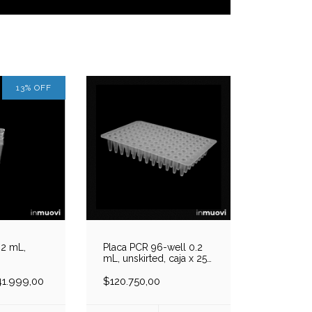
13
%
OFF
.2 mL,
Placa PCR 96-well 0.2
mL, unskirted, caja x 25
free,
placas
sa x 1000
1.999,00
$120.750,00