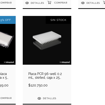
DETALLES
DETALLES
15
%
OFF
SIN STOCK
placa
Placa PCR 96-well 0.2
a x 50
mL, skirted, caja x 25
placas
99,00
$120.750,00
DETALLES