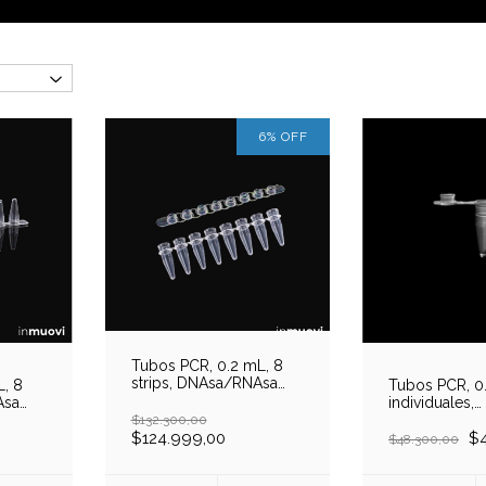
6
%
OFF
Tubos PCR, 0.2 mL, 8
strips, DNAsa/RNAsa
L, 8
Tubos PCR, 0
free, estériles, caja x
Asa
individuales,
1000 tubos
a x
DNAsa/RNAsa 
$132.300,00
$124.999,00
estériles, bol
$4
$48.300,00
unidades