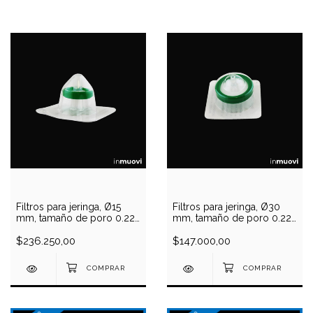
Filtros para jeringa, Ø15
Filtros para jeringa, Ø30
mm, tamaño de poro 0.22
mm, tamaño de poro 0.22
uM, PES, caja x 100
uM, PES, caja x 50 unidades
unidades
$236.250,00
$147.000,00