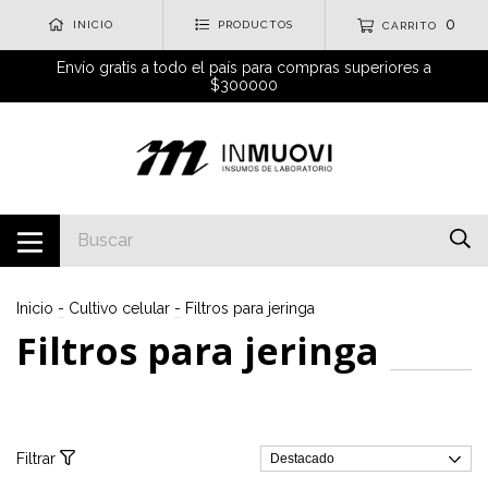
0
INICIO
PRODUCTOS
CARRITO
Envío gratis a todo el país para compras superiores a
$300000
Inicio
-
Cultivo celular
-
Filtros para jeringa
Filtros para jeringa
Filtrar