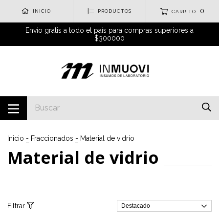
0
INICIO
PRODUCTOS
CARRITO
Envío gratis a todo el país para compras superiores a
$300000
Inicio
-
Fraccionados
-
Material de vidrio
Material de vidrio
Filtrar