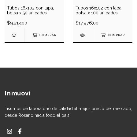
Tubos 16x102 con tapa,
Tubos 16x102 con tapa,
bolsa x 50 unidades
bolsa x 100 unidades
$9.213,00
$17.976,00
COMPRAR
COMPRAR
Inmuovi
Insumos de laboratorio de calidad al mejor precio del mercado,
desde Rosario hacia todo el país