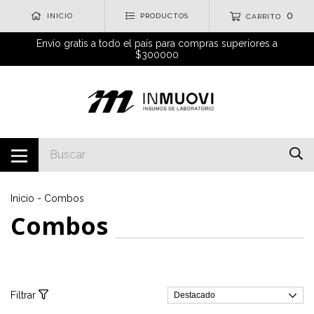
0
INICIO
PRODUCTOS
CARRITO
Envío gratis a todo el país para compras superiores a
$300000
Inicio
-
Combos
Combos
Filtrar