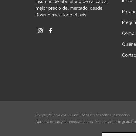
Inicio
Insumos de laboratorio de calidad al
mejor precio del mercado, desde
Produc
Rosario hacia todo el país
Pregun
Cómo 
Quién
Contac
Copyright Inmuovi - 2026. Todos los derechos reservados.
Defensa de las y los consumidores. Para reclamos
ingresá a