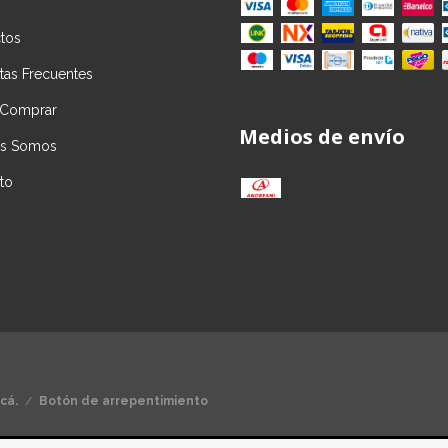
tos
tas Frecuentes
Comprar
Medios de envío
es Somos
to
cá.
/
Botón de arrepentimiento