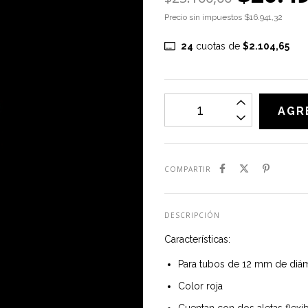
Precio sin impuestos
$16.941,32
24
cuotas de
$2.104,65
COMPARTIR
DESCRIPCIÓN
Características:
Para tubos de 12 mm de diá
Color roja
Cuentan con dos aletas flexi