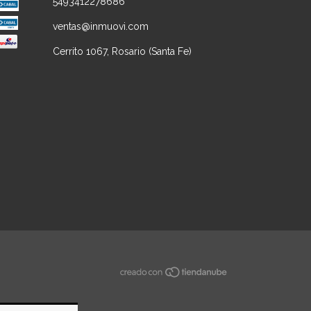
5493412278686
ventas@inmuovi.com
Cerrito 1067, Rosario (Santa Fe)