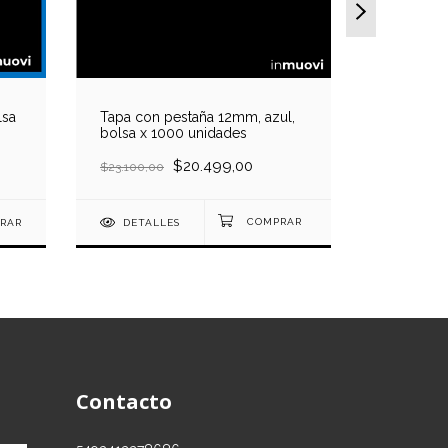
lsa
Tapa con pestaña 12mm, azul,
Tapa con
bolsa x 1000 unidades
x 10 unid
$20.499,00
$1.066,0
$23.100,00
RAR
DETALLES
DETAL
Contacto